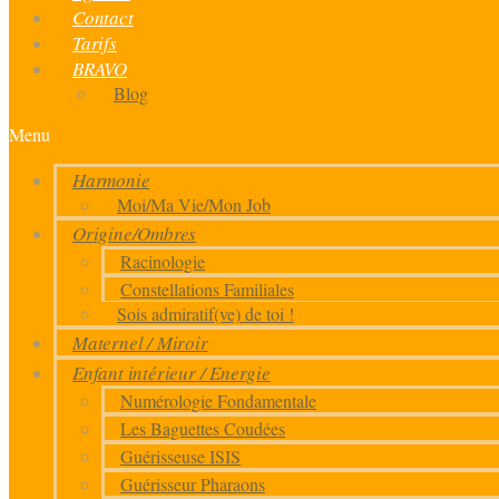
Contact
Tarifs
BRAVO
Blog
Menu
Harmonie
Moi/Ma Vie/Mon Job
Origine/Ombres
Racinologie
Constellations Familiales
Sois admiratif(ve) de toi !
Maternel / Miroir
Enfant intérieur / Energie
Numérologie Fondamentale
Les Baguettes Coudées
Guérisseuse ISIS
Guérisseur Pharaons