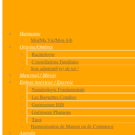
Harmonie
Moi/Ma Vie/Mon Job
Origine/Ombres
Racinologie
Constellations Familiales
Sois admiratif(ve) de toi !
Maternel / Miroir
Enfant intérieur / Energie
Numérologie Fondamentale
Les Baguettes Coudées
Guérisseuse ISIS
Guérisseur Pharaons
Tarot
Harmonisation de Maison ou de Commerce
Agenda