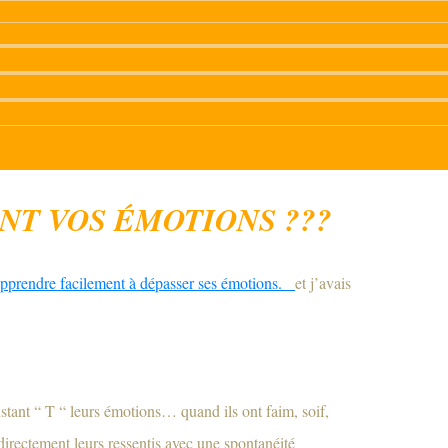
NT VOS ÉMOTIONS ???
prendre facilement à dépasser ses émotions.
et j’avais
nstant “ T “ leurs émotions… quand ils ont faim, soif,
 directement leurs ressentis avec une spontanéité