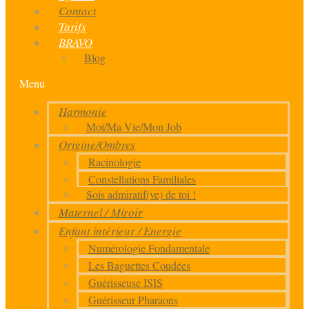
Contact
Tarifs
BRAVO
Blog
Menu
Harmonie
Moi/Ma Vie/Mon Job
Origine/Ombres
Racinologie
Constellations Familiales
Sois admiratif(ve) de toi !
Maternel / Miroir
Enfant intérieur / Energie
Numérologie Fondamentale
Les Baguettes Coudées
Guérisseuse ISIS
Guérisseur Pharaons