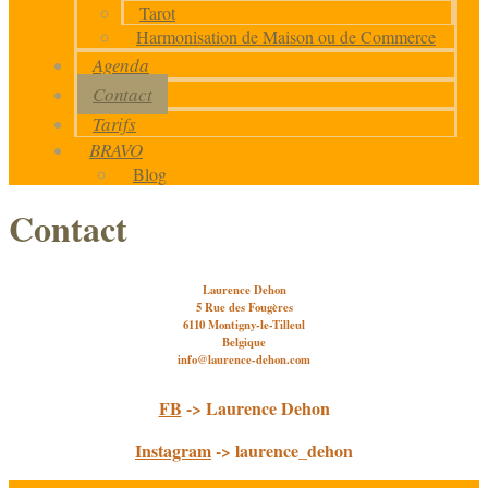
Tarot
Harmonisation de Maison ou de Commerce
Agenda
Contact
Tarifs
BRAVO
Blog
Contact
Laurence Dehon
5 Rue des Fougères
6110 Montigny-le-Tilleul
Belgique
info@laurence-dehon.com
FB
-> Laurence Dehon
Instagram
-> laurence_dehon