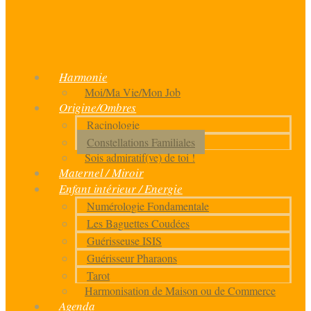
Harmonie
Moi/Ma Vie/Mon Job
Origine/Ombres
Racinologie
Constellations Familiales
Sois admiratif(ve) de toi !
Maternel / Miroir
Enfant intérieur / Energie
Numérologie Fondamentale
Les Baguettes Coudées
Guérisseuse ISIS
Guérisseur Pharaons
Tarot
Harmonisation de Maison ou de Commerce
Agenda