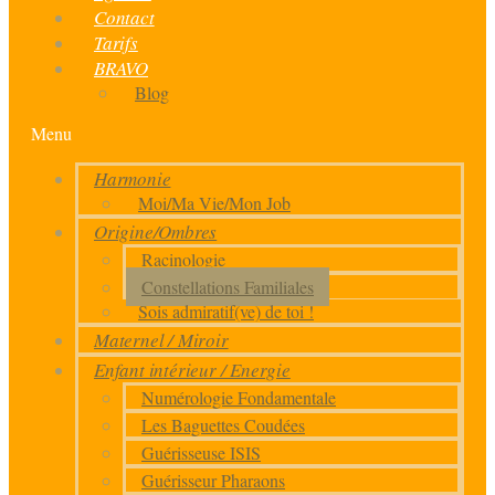
Contact
Tarifs
BRAVO
Blog
Menu
Harmonie
Moi/Ma Vie/Mon Job
Origine/Ombres
Racinologie
Constellations Familiales
Sois admiratif(ve) de toi !
Maternel / Miroir
Enfant intérieur / Energie
Numérologie Fondamentale
Les Baguettes Coudées
Guérisseuse ISIS
Guérisseur Pharaons